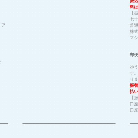
振
料
【
七
リア
普通
株
マ
郵
せ
ゆ
す
り
振
払
【
口座
口