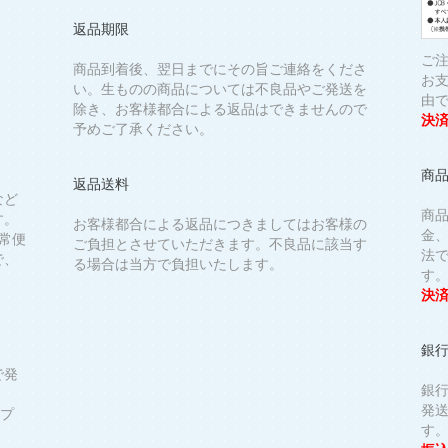
返品期限
ご
商品到着後、翌日までにその旨ご連絡をくださ
お
い。生ものの商品については不良品やご発送を
由
除き、お客様都合による返品はできませんので
決
予めご了承ください。
商
返品送料
など
商
す。
お客様都合による返品につきましてはお客様の
金
常便
ご負担とさせていただきます。不良品に該当す
法
で、
る場合は当方で負担いたします。
す
決済
銀
で発
銀
発
がプ
す