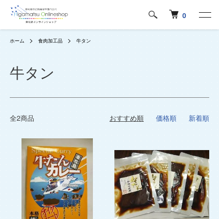
0
ホーム
食肉加工品
牛タン
牛タン
全2商品
おすすめ順
価格順
新着順