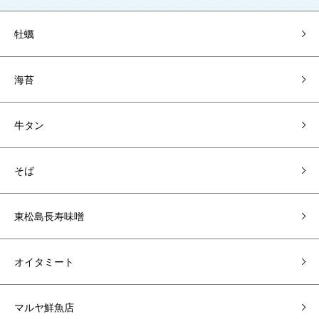
牡蠣
海苔
牛タン
そば
東松島長寿味噌
オイタミート
マルヤ鮮魚店