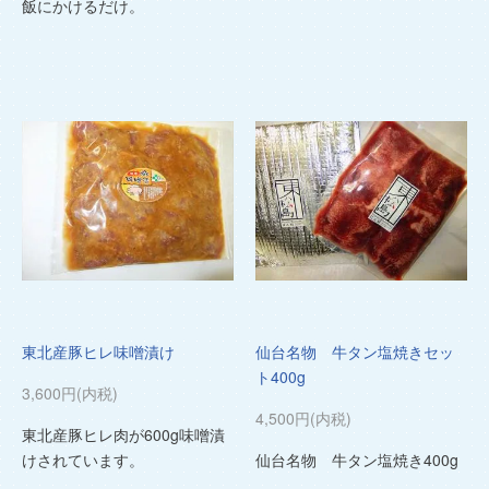
飯にかけるだけ。
東北産豚ヒレ味噌漬け
仙台名物 牛タン塩焼きセッ
ト400g
3,600円(内税)
4,500円(内税)
東北産豚ヒレ肉が600g味噌漬
けされています。
仙台名物 牛タン塩焼き400g