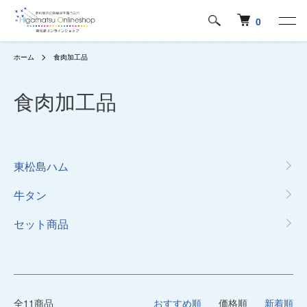
0
ホーム
食肉加工品
食肉加工品
カテゴリー一覧
東松島ハム
牛タン
セット商品
全11商品
おすすめ順
価格順
新着順